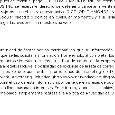
después de recibir el pago, D COLOR DIAMONDS INC. se reserva 
NC. se reserva el derecho de detener o cancelar la venta sin 
tán sujetos a cambios sin previo aviso. D COLOR DIAMONDS INC
alquier directriz o política en cualquier momento, y a su sol
gar las revisiones en nuestro sitio web.
ortunidad de "optar por no participar" en que su información 
ue se les solicita la información. Por ejemplo, al completar los
roductos sin estar incluidos en la lista de correo de la empre
 regalos incluye la posibilidad de excluirse de la lista de corre
: Es posible que aún recibas promociones de marketing d
ork Advertising Initiative (http://www.networkadvertising.o
bre el uso de esta información por parte de empresas de publici
d en línea basada en intereses. En el futuro, si borras las cooki
ng mejorado, simplemente regresa a la Política de Privacidad 