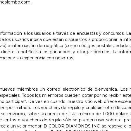
ancolombo.com.
información a los usuarios a través de encuestas y concursos. L
e los usuarios indica que están dispuestos a proporcionar la inf
) e información demográfica (como códigos postales, edades, et
l cliente o notificar a los ganadores y otorgar premios. La inf
 y mejorar su experiencia con nosotros.
vos miembros un correo electrónico de bienvenida. Los mi
s especiales. Todos los miembros pueden optar por no recibir e
no participar”. De vez en cuando, nuestro sitio web ofrece exce
tiempo limitado. Los vouchers de regalo y cualquier otro descue
 se enviaron, sobre un precio de lista mínimo de 1.000 dólar
entos o vouchers de regalo sólo se pueden usar sobre el precio t
ece a un valor menor. D COLOR DIAMONDS INC. se reserva el de