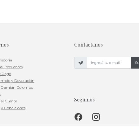
enos
Contactanos
istoria
Su
s Frecuentes
e Pago
ambio y Devolución
a Damián Colombo
s
Seguinos
al Cliente
 y Condiciones