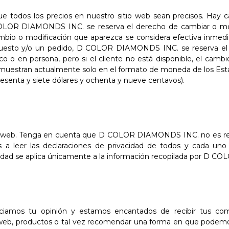
e todos los precios en nuestro sitio web sean precisos. Hay c
 COLOR DIAMONDS INC. se reserva el derecho de cambiar o modi
mbio o modificación que aparezca se considera efectiva inmedi
puesto y/o un pedido, D COLOR DIAMONDS INC. se reserva el d
co o en persona, pero si el cliente no está disponible, el camb
 muestran actualmente solo en el formato de moneda de los Esta
 sesenta y siete dólares y ochenta y nueve centavos).
ios web. Tenga en cuenta que D COLOR DIAMONDS INC. no es resp
s a leer las declaraciones de privacidad de todos y cada uno
ivacidad se aplica únicamente a la información recopilada por D
os tu opinión y estamos encantados de recibir tus coment
 web, productos o tal vez recomendar una forma en que podemos