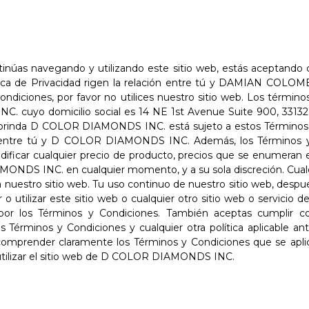
inúas navegando y utilizando este sitio web, estás aceptando cu
tica de Privacidad rigen la relación entre tú y DAMIAN COLOMB
ndiciones, por favor no utilices nuestro sitio web. Los térmi
 cuyo domicilio social es 14 NE 1st Avenue Suite 900, 33132, Mi
ue brinda D COLOR DIAMONDS INC. está sujeto a estos Términos 
o entre tú y D COLOR DIAMONDS INC. Además, los Términos y 
ificar cualquier precio de producto, precios que se enumeran e
IAMONDS INC. en cualquier momento, y a su sola discreción. Cual
 nuestro sitio web. Tu uso continuo de nuestro sitio web, despu
tar o utilizar este sitio web o cualquier otro sitio web o ser
por los Términos y Condiciones. También aceptas cumplir con
érminos y Condiciones y cualquier otra política aplicable ant
comprender claramente los Términos y Condiciones que se aplic
 utilizar el sitio web de D COLOR DIAMONDS INC.