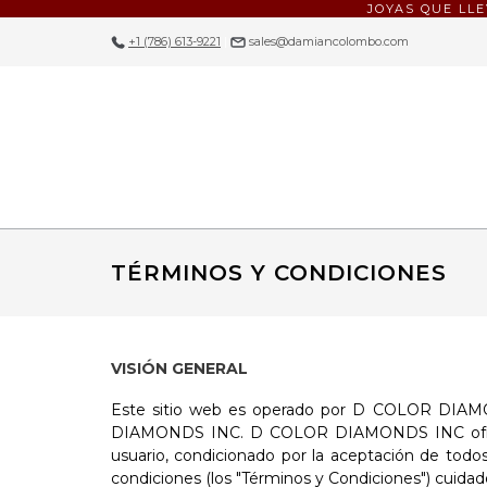
JOYAS QUE LL
+1 (786) 613-9221
|
sales@damiancolombo.com
TÉRMINOS Y CONDICIONES
VISIÓN GENERAL
Este sitio web es operado por D COLOR DIAMON
DIAMONDS INC. D COLOR DIAMONDS INC ofrece este
usuario, condicionado por la aceptación de todos 
condiciones (los "Términos y Condiciones") cuid