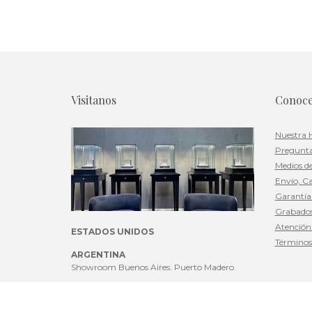
Visitanos
Conoc
Nuestra H
Pregunta
Medios d
Envío, C
Garantí
Grabado
Atención 
ESTADOS UNIDOS
Términos
ARGENTINA
Showroom Buenos Aires: Puerto Madero.
Teléfono: +1 (786) 613-9221
Email:
sales@damiancolombo.com