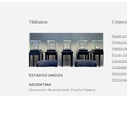
Visitanos
Conoc
Nuestra H
Pregunta
Medios d
Envío, C
Garantí
Grabado
Atención 
ESTADOS UNIDOS
Términos
ARGENTINA
Showroom Buenos Aires: Puerto Madero.
Teléfono: +1 (786) 613-9221
Email:
sales@damiancolombo.com
Damian Colombo es una marca registrada en Argentina y e