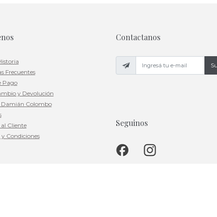
enos
Contactanos
istoria
Su
s Frecuentes
e Pago
ambio y Devolución
a Damián Colombo
s
Seguinos
al Cliente
 y Condiciones
n Estados Unidos