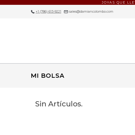
JOYAS QUE LL
+1 (786) 613-9221
|
sales@damiancolombo.com
MI BOLSA
Sin Artículos.